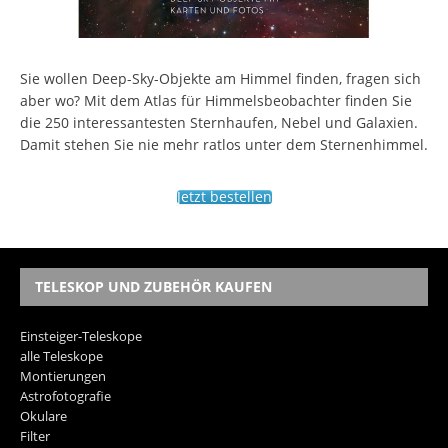
Sie wollen Deep-Sky-Objekte am Himmel finden, fragen sich
aber wo? Mit dem Atlas für Himmelsbeobachter finden Sie
die 250 interessantesten Sternhaufen, Nebel und Galaxien.
Damit stehen Sie nie mehr ratlos unter dem Sternenhimmel.
Jetzt bestellen
TELESKOP UND ZUBEHÖR KAUFEN
Einsteiger-Teleskope
alle Teleskope
Montierungen
Astrofotografie
Okulare
Filter