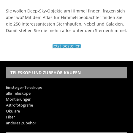
Sie wollen Deep-Sky-Objekte am Himmel finden, fragen sich
aber wo? Mit dem Atlas für Himmelsbeobachter finden Sie
die 250 interessantesten Sternhaufen, Nebel und Galaxien.
Damit stehen Sie nie mehr ratlos unter dem Sternenhimmel.
Jetzt bestellen
TELESKOP UND ZUBEHÖR KAUFEN
Einsteiger-Teleskope
alle Teleskope
Montierungen
Astrofotografie
Okulare
Filter
anderes Zubehör