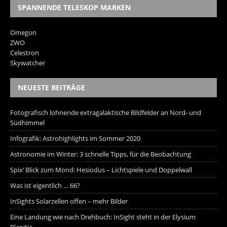
SPANNENDE TELESKOP MARKEN
Omegon
ZWO
Celestron
Skywatcher
NEUESTE BEITRÄGE
Fotografisch lohnende extragalaktische Bildfelder an Nord- und
Südhimmel
Infografik: Astrohighlights im Sommer 2020
Astronomie im Winter: 3 schnelle Tipps, für die Beobachtung
Spix‘ Blick zum Mond: Hesiodus – Lichtspiele und Doppelwall
Was ist eigentlich … 66?
InSights Solarzellen offen – mehr Bilder
Eine Landung wie nach Drehbuch: InSight steht in der Elysium
Planitia