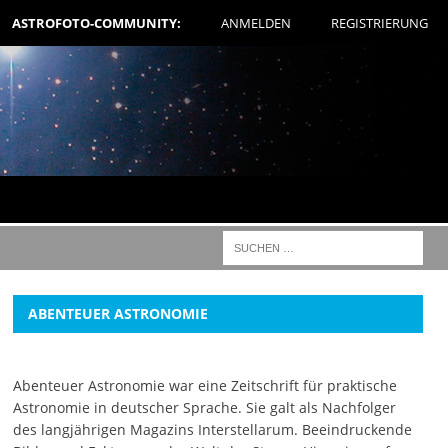
ASTROFOTO-COMMUNITY:
ANMELDEN
REGISTRIERUNG
ABENTEUER ASTRONOMIE
Abenteuer Astronomie war eine Zeitschrift für praktische
Astronomie in deutscher Sprache. Sie galt als Nachfolger
des langjährigen Magazins Interstellarum. Beeindruckende