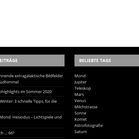
EITRÄGE
BELIEBTE TAGS
hnende extragalaktische Bildfelder
Mond
Südhimmel
Jupiter
Teleskop
trohighlights im Sommer 2020
Mars
Venus
inter: 3 schnelle Tipps, für die
Milchstrasse
Sonne
 Mond: Hesiodus – Lichtspiele und
Komet
Astrofotografie
Saturn
ich … 66?