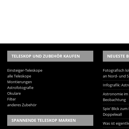
TELESKOP UND ZUBEHÖR KAUFEN
NEUESTE B
Einsteiger-Teleskope
Fotografisch lo
alle Teleskope
an Nord- und 
Montierungen
Infografik: As
Astrofotografie
Okulare
Astronomie im W
Filter
Beobachtung
anderes Zubehör
Spix‘ Blick zum
Doppelwall
SPANNENDE TELESKOP MARKEN
Was ist eigentl