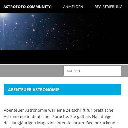
ASTROFOTO-COMMUNITY:
ANMELDEN
REGISTRIERUNG
ABENTEUER ASTRONOMIE
Abenteuer Astronomie war eine Zeitschrift für praktische
Astronomie in deutscher Sprache. Sie galt als Nachfolger
des langjährigen Magazins Interstellarum. Beeindruckende