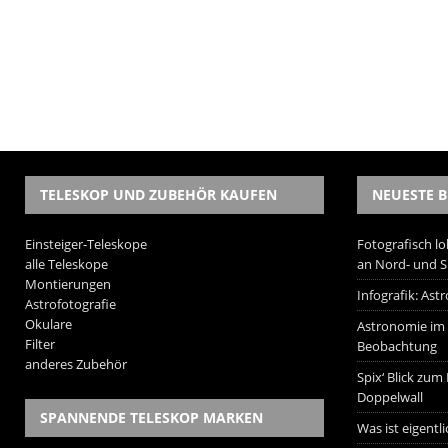
TELESKOP UND ZUBEHÖR KAUFEN
NEUESTE B
Einsteiger-Teleskope
Fotografisch lo
alle Teleskope
an Nord- und 
Montierungen
Infografik: As
Astrofotografie
Okulare
Astronomie im W
Filter
Beobachtung
anderes Zubehör
Spix‘ Blick zum
Doppelwall
SPANNENDE TELESKOP MARKEN
Was ist eigentl