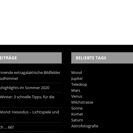
EITRÄGE
BELIEBTE TAGS
hnende extragalaktische Bildfelder
Mond
Südhimmel
Jupiter
Teleskop
trohighlights im Sommer 2020
Mars
Venus
inter: 3 schnelle Tipps, für die
Milchstrasse
Sonne
 Mond: Hesiodus – Lichtspiele und
Komet
Saturn
Astrofotografie
ich … 66?