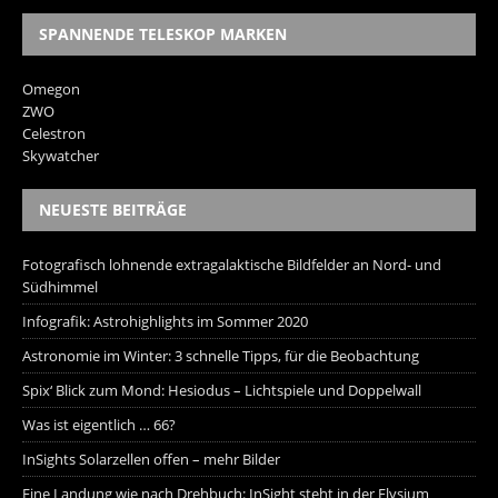
SPANNENDE TELESKOP MARKEN
Omegon
ZWO
Celestron
Skywatcher
NEUESTE BEITRÄGE
Fotografisch lohnende extragalaktische Bildfelder an Nord- und
Südhimmel
Infografik: Astrohighlights im Sommer 2020
Astronomie im Winter: 3 schnelle Tipps, für die Beobachtung
Spix‘ Blick zum Mond: Hesiodus – Lichtspiele und Doppelwall
Was ist eigentlich … 66?
InSights Solarzellen offen – mehr Bilder
Eine Landung wie nach Drehbuch: InSight steht in der Elysium