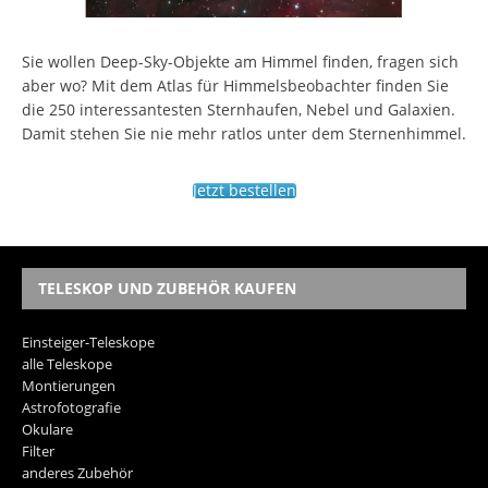
Sie wollen Deep-Sky-Objekte am Himmel finden, fragen sich
aber wo? Mit dem Atlas für Himmelsbeobachter finden Sie
die 250 interessantesten Sternhaufen, Nebel und Galaxien.
Damit stehen Sie nie mehr ratlos unter dem Sternenhimmel.
Jetzt bestellen
TELESKOP UND ZUBEHÖR KAUFEN
Einsteiger-Teleskope
alle Teleskope
Montierungen
Astrofotografie
Okulare
Filter
anderes Zubehör