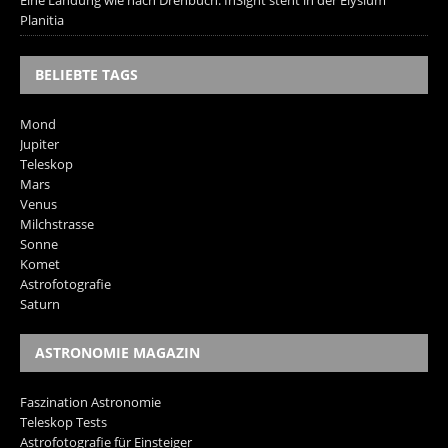
Eine Landung wie nach Drehbuch: InSight steht in der Elysium
Planitia
BELIEBTE TAGS
Mond
Jupiter
Teleskop
Mars
Venus
Milchstrasse
Sonne
Komet
Astrofotografie
Saturn
ASTRONOMIE MAGAZIN
Faszination Astronomie
Teleskop Tests
Astrofotografie für Einsteiger