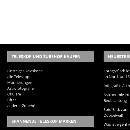
TELESKOP UND ZUBEHÖR KAUFEN
NEUESTE B
Einsteiger-Teleskope
Fotografisch lo
alle Teleskope
an Nord- und 
Montierungen
Infografik: As
Astrofotografie
Okulare
Astronomie im W
Filter
Beobachtung
anderes Zubehör
Spix‘ Blick zum
Doppelwall
SPANNENDE TELESKOP MARKEN
Was ist eigentl