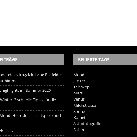
EITRÄGE
BELIEBTE TAGS
hnende extragalaktische Bildfelder
Mond
Südhimmel
Jupiter
Teleskop
trohighlights im Sommer 2020
Mars
Venus
inter: 3 schnelle Tipps, für die
Milchstrasse
Sonne
 Mond: Hesiodus – Lichtspiele und
Komet
Astrofotografie
Saturn
ich … 66?