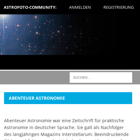
ASTROFOTO-COMMUNITY:
ANMELDEN
REGISTRIERUNG
ABENTEUER ASTRONOMIE
Abenteuer Astronomie war eine Zeitschrift für praktische
Astronomie in deutscher Sprache. Sie galt als Nachfolger
des langjährigen Magazins Interstellarum. Beeindruckende