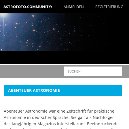
ASTROFOTO-COMMUNITY:
ANMELDEN
REGISTRIERUNG
ABENTEUER ASTRONOMIE
Abenteuer Astronomie war eine Zeitschrift für praktische
Astronomie in deutscher Sprache. Sie galt als Nachfolger
des langjährigen Magazins Interstellarum. Beeindruckende