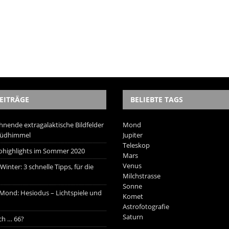
EITRÄGE
BELIEBTE TAGS
hnende extragalaktische Bildfelder
Mond
Südhimmel
Jupiter
Teleskop
trohighlights im Sommer 2020
Mars
Venus
inter: 3 schnelle Tipps, für die
Milchstrasse
Sonne
 Mond: Hesiodus – Lichtspiele und
Komet
Astrofotografie
Saturn
ich … 66?