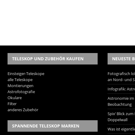
TELESKOP UND ZUBEHÖR KAUFEN
NEUESTE B
Einsteiger-Teleskope
Fotografisch lo
alle Teleskope
an Nord- und 
Montierungen
Infografik: As
Astrofotografie
Okulare
Astronomie im W
Filter
Beobachtung
anderes Zubehör
Spix‘ Blick zum
Doppelwall
SPANNENDE TELESKOP MARKEN
Was ist eigentl