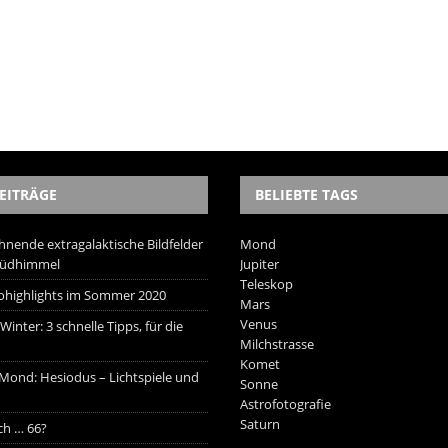
EITRÄGE
BELIEBTE TAGS
hnende extragalaktische Bildfelder
Mond
Südhimmel
Jupiter
Teleskop
trohighlights im Sommer 2020
Mars
Venus
inter: 3 schnelle Tipps, für die
Milchstrasse
Komet
 Mond: Hesiodus – Lichtspiele und
Sonne
Astrofotografie
Saturn
ich … 66?