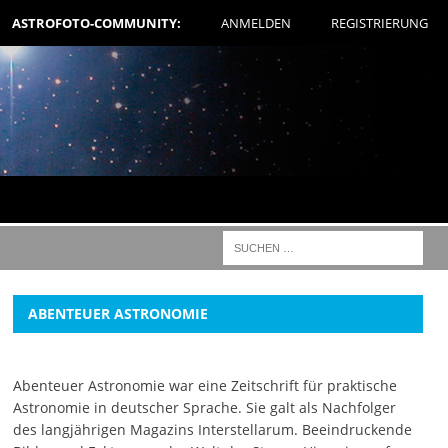
ASTROFOTO-COMMUNITY:
ANMELDEN
REGISTRIERUNG
ABENTEUER ASTRONOMIE
Abenteuer Astronomie war eine Zeitschrift für praktische
Astronomie in deutscher Sprache. Sie galt als Nachfolger
des langjährigen Magazins Interstellarum. Beeindruckende