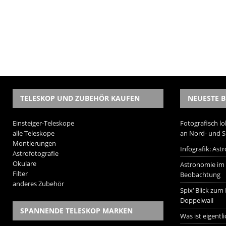
TELESKOP UND ZUBEHÖR KAUFEN
NEUESTE B
Einsteiger-Teleskope
Fotografisch lo
alle Teleskope
an Nord- und 
Montierungen
Infografik: As
Astrofotografie
Okulare
Astronomie im W
Filter
Beobachtung
anderes Zubehör
Spix‘ Blick zum
Doppelwall
SPANNENDE TELESKOP MARKEN
Was ist eigentl