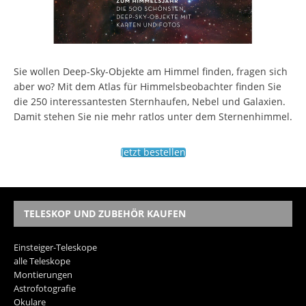
Sie wollen Deep-Sky-Objekte am Himmel finden, fragen sich
aber wo? Mit dem Atlas für Himmelsbeobachter finden Sie
die 250 interessantesten Sternhaufen, Nebel und Galaxien.
Damit stehen Sie nie mehr ratlos unter dem Sternenhimmel.
Jetzt bestellen
TELESKOP UND ZUBEHÖR KAUFEN
Einsteiger-Teleskope
alle Teleskope
Montierungen
Astrofotografie
Okulare