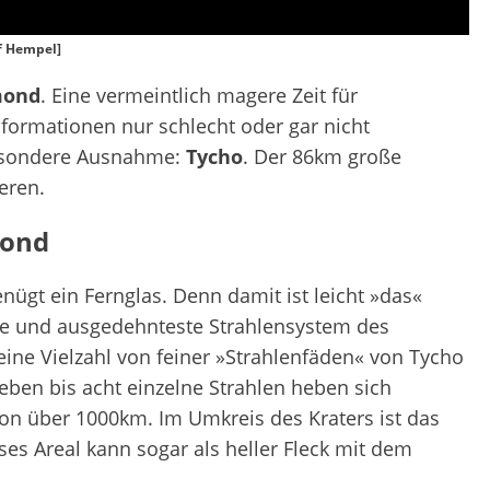
lf Hempel]
mond
. Eine vermeintlich magere Zeit für
ormationen nur schlecht oder gar nicht
besondere Ausnahme:
Tycho
. Der 86km große
ieren.
Mond
ügt ein Fernglas. Denn damit ist leicht »das«
te und ausgedehnteste Strahlensystem des
eine Vielzahl von feiner »Strahlenfäden« von Tycho
ben bis acht einzelne Strahlen heben sich
von über 1000km. Im Umkreis des Kraters ist das
es Areal kann sogar als heller Fleck mit dem