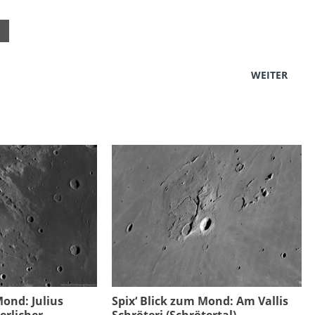
WEITER
Mond: Julius
Spix‘ Blick zum Mond: Am Vallis