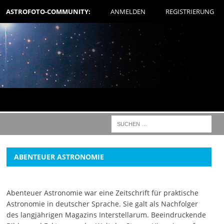
ASTROFOTO-COMMUNITY:
ANMELDEN
REGISTRIERUNG
ABENTEUER ASTRONOMIE
Abenteuer Astronomie war eine Zeitschrift für praktische
Astronomie in deutscher Sprache. Sie galt als Nachfolger
des langjährigen Magazins Interstellarum. Beeindruckende