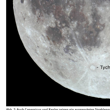
Abb. 2: Auch Copernicus und Kepler zeigen ein ausgeprägtes Strahlens