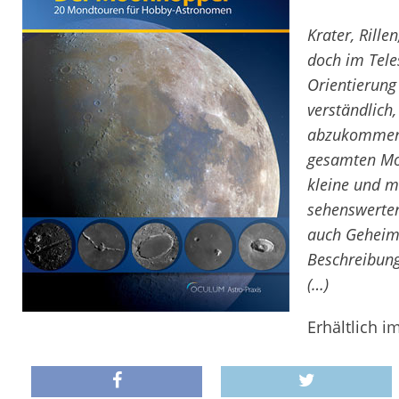
Krater, Rille
doch im Teles
Orientierung
verständlich
abzukommen.
gesamten Mo
kleine und mi
sehenswerten
auch Geheimt
Beschreibung
(…)
Erhältlich i