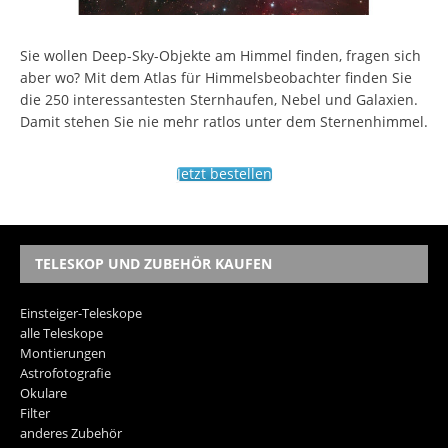
Sie wollen Deep-Sky-Objekte am Himmel finden, fragen sich
aber wo? Mit dem Atlas für Himmelsbeobachter finden Sie
die 250 interessantesten Sternhaufen, Nebel und Galaxien.
Damit stehen Sie nie mehr ratlos unter dem Sternenhimmel.
Jetzt bestellen
TELESKOP UND ZUBEHÖR KAUFEN
Einsteiger-Teleskope
alle Teleskope
Montierungen
Astrofotografie
Okulare
Filter
anderes Zubehör