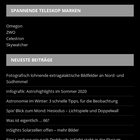
SPANNENDE TELESKOP MARKEN
Omegon
ZWO
Celestron
Skywatcher
NEUESTE BEITRÄGE
Fotografisch lohnende extragalaktische Bildfelder an Nord- und
Südhimmel
Infografik: Astrohighlights im Sommer 2020
Astronomie im Winter: 3 schnelle Tipps, für die Beobachtung
Spix‘ Blick zum Mond: Hesiodus – Lichtspiele und Doppelwall
Was ist eigentlich … 66?
InSights Solarzellen offen – mehr Bilder
Eine Landung wie nach Drehbuch: InSight steht in der Elysium