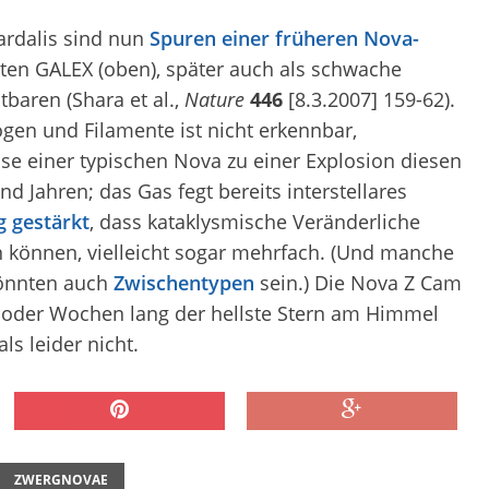
ardalis sind nun
Spuren einer früheren Nova-
iten GALEX (oben), später auch als schwache
baren (Shara et al.,
Nature
446
[8.3.2007] 159-62).
ögen und Filamente ist nicht erkennbar,
se einer typischen Nova zu einer Explosion diesen
d Jahren; das Gas fegt bereits interstellares
 gestärkt
, dass kataklysmische Veränderliche
 können, vielleicht sogar mehrfach. (Und manche
könnten auch
Zwischentypen
sein.) Die Nova Z Cam
e oder Wochen lang der hellste Stern am Himmel
s leider nicht.
ZWERGNOVAE