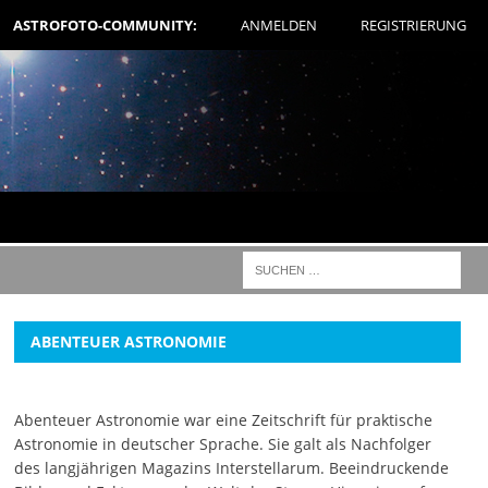
ASTROFOTO-COMMUNITY:
ANMELDEN
REGISTRIERUNG
ABENTEUER ASTRONOMIE
Abenteuer Astronomie war eine Zeitschrift für praktische
Astronomie in deutscher Sprache. Sie galt als Nachfolger
des langjährigen Magazins Interstellarum. Beeindruckende