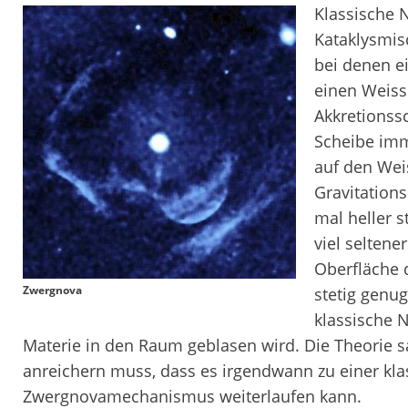
Klassische
Kataklysmis
bei denen e
einen Weisse
Akkretionss
Scheibe imme
auf den Wei
Gravitation
mal heller s
viel selten
Oberfläche 
Zwergnova
stetig genu
klassische N
Materie in den Raum geblasen wird. Die Theorie s
anreichern muss, dass es irgendwann zu einer k
Zwergnovamechanismus weiterlaufen kann.