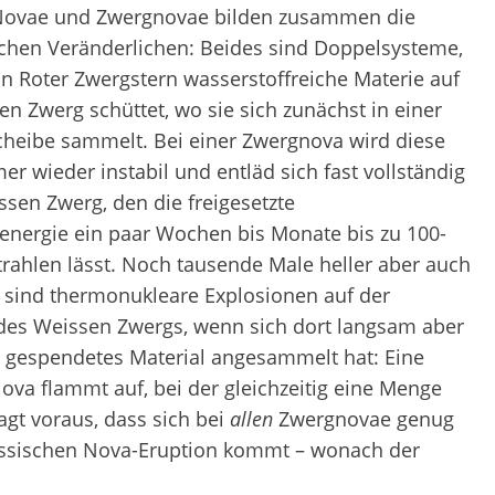
 Novae und Zwergnovae bilden zusammen die
chen Veränderlichen: Beides sind Doppelsysteme,
in Roter Zwergstern wasserstoffreiche Materie auf
n Zwerg schüttet, wo sie sich zunächst in einer
cheibe sammelt. Bei einer Zwergnova wird diese
r wieder instabil und entläd sich fast vollständig
ssen Zwerg, den die freigesetzte
senergie ein paar Wochen bis Monate bis zu 100-
trahlen lässt. Noch tausende Male heller aber auch
er sind thermonukleare Explosionen auf der
des Weissen Zwergs, wenn sich dort langsam aber
g gespendetes Material angesammelt hat: Eine
ova flammt auf, bei der gleichzeitig eine Menge
agt voraus, dass sich bei
allen
Zwergnovae genug
lassischen Nova-Eruption kommt – wonach der