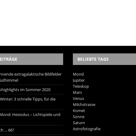
EITRÄGE
BELIEBTE TAGS
hnende extragalaktische Bildfelder
Mond
Südhimmel
Jupiter
Teleskop
trohighlights im Sommer 2020
Mars
Venus
inter: 3 schnelle Tipps, für die
Milchstrasse
Komet
 Mond: Hesiodus – Lichtspiele und
Sonne
Saturn
Astrofotografie
ich … 66?