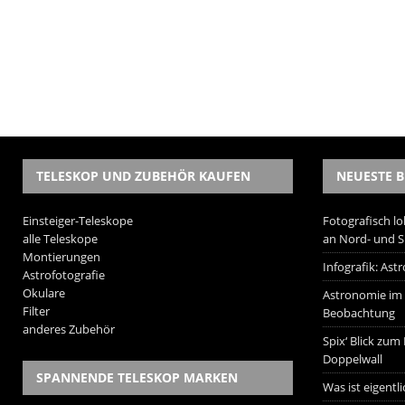
TELESKOP UND ZUBEHÖR KAUFEN
NEUESTE B
Einsteiger-Teleskope
Fotografisch lo
alle Teleskope
an Nord- und 
Montierungen
Infografik: As
Astrofotografie
Okulare
Astronomie im W
Filter
Beobachtung
anderes Zubehör
Spix‘ Blick zum
Doppelwall
SPANNENDE TELESKOP MARKEN
Was ist eigentl