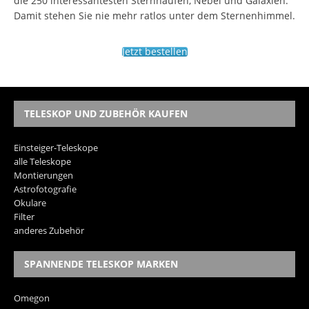
die 250 interessantesten Sternhaufen, Nebel und Galaxien.
Damit stehen Sie nie mehr ratlos unter dem Sternenhimmel.
Jetzt bestellen
TELESKOP UND ZUBEHÖR KAUFEN
Einsteiger-Teleskope
alle Teleskope
Montierungen
Astrofotografie
Okulare
Filter
anderes Zubehör
SPANNENDE TELESKOP MARKEN
Omegon