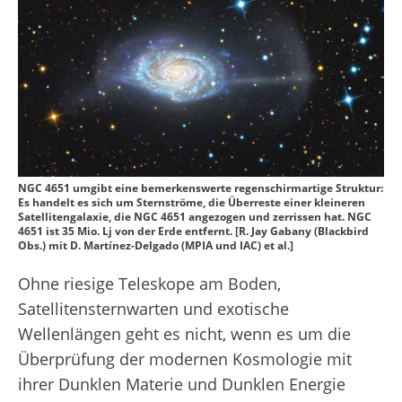
NGC 4651 umgibt eine bemerkenswerte regenschirmartige Struktur:
Es handelt es sich um Sternströme, die Überreste einer kleineren
Satellitengalaxie, die NGC 4651 angezogen und zerrissen hat. NGC
4651 ist 35 Mio. Lj von der Erde entfernt. [R. Jay Gabany (Blackbird
Obs.) mit D. Martínez-Delgado (MPIA und IAC) et al.]
Ohne riesige Teleskope am Boden,
Satellitensternwarten und exotische
Wellenlängen geht es nicht, wenn es um die
Überprüfung der modernen Kosmologie mit
ihrer Dunklen Materie und Dunklen Energie