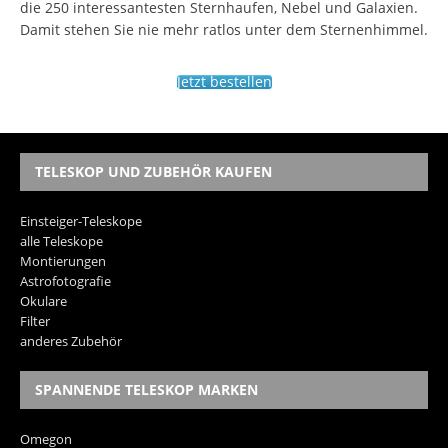
die 250 interessantesten Sternhaufen, Nebel und Galaxien.
Damit stehen Sie nie mehr ratlos unter dem Sternenhimmel.
Jetzt bestellen
TELESKOP UND ZUBEHÖR KAUFEN
Einsteiger-Teleskope
alle Teleskope
Montierungen
Astrofotografie
Okulare
Filter
anderes Zubehör
SPANNENDE TELESKOP MARKEN
Omegon