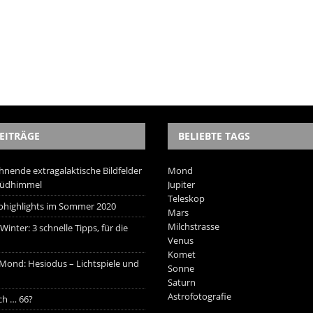
EITRÄGE
BELIEBTE TAGS
hnende extragalaktische Bildfelder
Mond
Südhimmel
Jupiter
Teleskop
trohighlights im Sommer 2020
Mars
Milchstrasse
inter: 3 schnelle Tipps, für die
Venus
Komet
 Mond: Hesiodus – Lichtspiele und
Sonne
Saturn
Astrofotografie
ich … 66?