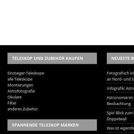
TELESKOP UND ZUBEHÖR KAUFEN
NEUESTE B
Einsteiger-Teleskope
Fotografisch lo
alle Teleskope
an Nord- und 
Montierungen
Infografik: As
Astrofotografie
Okulare
Astronomie im W
Filter
Beobachtung
anderes Zubehör
Spix‘ Blick zum
Doppelwall
SPANNENDE TELESKOP MARKEN
Was ist eigentl