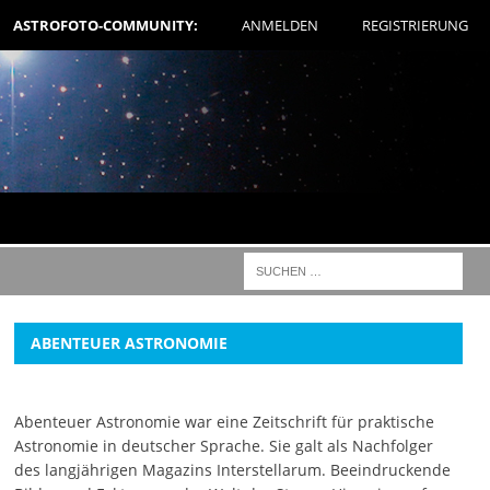
ASTROFOTO-COMMUNITY:
ANMELDEN
REGISTRIERUNG
ABENTEUER ASTRONOMIE
Abenteuer Astronomie war eine Zeitschrift für praktische
Astronomie in deutscher Sprache. Sie galt als Nachfolger
des langjährigen Magazins Interstellarum. Beeindruckende