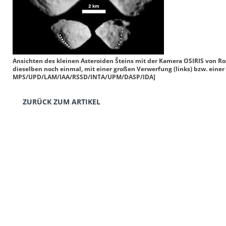
Ansichten des kleinen Asteroiden Šteins mit der Kamera OSIRIS von Ro
dieselben noch einmal, mit einer großen Verwerfung (links) bzw. einer
MPS/UPD/LAM/IAA/RSSD/INTA/UPM/DASP/IDA]
ZURÜCK ZUM ARTIKEL