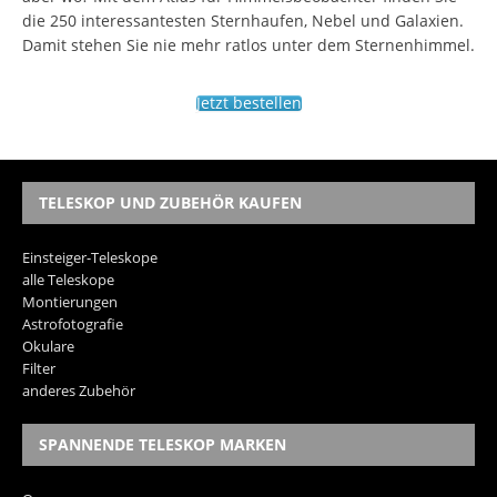
die 250 interessantesten Sternhaufen, Nebel und Galaxien.
Damit stehen Sie nie mehr ratlos unter dem Sternenhimmel.
Jetzt bestellen
TELESKOP UND ZUBEHÖR KAUFEN
Einsteiger-Teleskope
alle Teleskope
Montierungen
Astrofotografie
Okulare
Filter
anderes Zubehör
SPANNENDE TELESKOP MARKEN