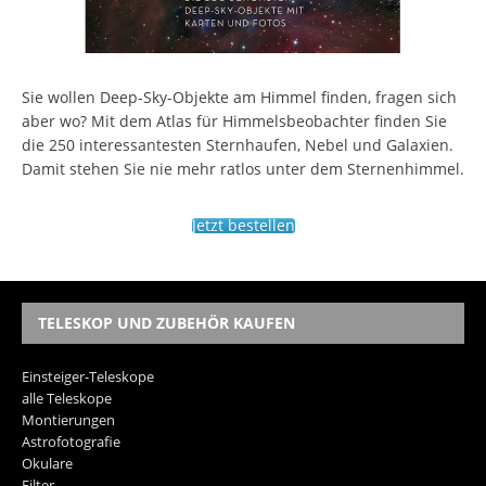
Sie wollen Deep-Sky-Objekte am Himmel finden, fragen sich
aber wo? Mit dem Atlas für Himmelsbeobachter finden Sie
die 250 interessantesten Sternhaufen, Nebel und Galaxien.
Damit stehen Sie nie mehr ratlos unter dem Sternenhimmel.
Jetzt bestellen
TELESKOP UND ZUBEHÖR KAUFEN
Einsteiger-Teleskope
alle Teleskope
Montierungen
Astrofotografie
Okulare
Filter