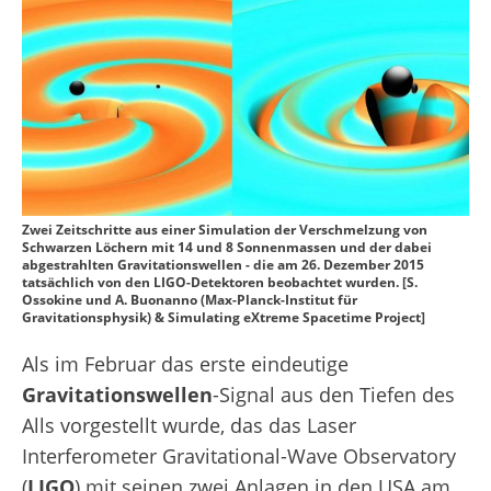
Zwei Zeitschritte aus einer Simulation der Verschmelzung von
Schwarzen Löchern mit 14 und 8 Sonnenmassen und der dabei
abgestrahlten Gravitationswellen - die am 26. Dezember 2015
tatsächlich von den LIGO-Detektoren beobachtet wurden. [S.
Ossokine und A. Buonanno (Max-Planck-Institut für
Gravitationsphysik) & Simulating eXtreme Spacetime Project]
Als im Februar das erste eindeutige
Gravitationswellen
-Signal aus den Tiefen des
Alls vorgestellt wurde, das das Laser
Interferometer Gravitational-Wave Observatory
(
LIGO
) mit seinen zwei Anlagen in den USA am