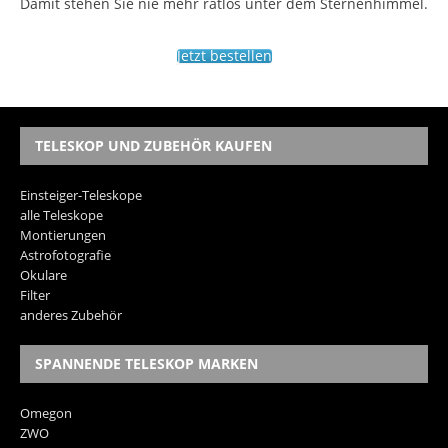
Damit stehen Sie nie mehr ratlos unter dem Sternenhimmel.
Jetzt bestellen
TELESKOP UND ZUBEHÖR KAUFEN
Einsteiger-Teleskope
alle Teleskope
Montierungen
Astrofotografie
Okulare
Filter
anderes Zubehör
SPANNENDE TELESKOP MARKEN
Omegon
ZWO