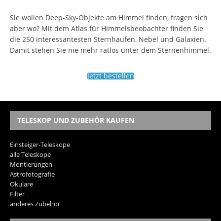
Sie wollen Deep-Sky-Objekte am Himmel finden, fragen sich
aber wo? Mit dem Atlas für Himmelsbeobachter finden Sie
die 250 interessantesten Sternhaufen, Nebel und Galaxien.
Damit stehen Sie nie mehr ratlos unter dem Sternenhimmel.
Jetzt bestellen
TELESKOP UND ZUBEHÖR KAUFEN
Einsteiger-Teleskope
alle Teleskope
Montierungen
Astrofotografie
Okulare
Filter
anderes Zubehör