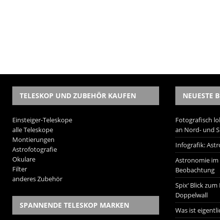
TELESKOP UND ZUBEHÖR KAUFEN
NEUESTE B
Einsteiger-Teleskope
Fotografisch lo
alle Teleskope
an Nord- und 
Montierungen
Infografik: As
Astrofotografie
Okulare
Astronomie im W
Filter
Beobachtung
anderes Zubehör
Spix‘ Blick zum
Doppelwall
SPANNENDE TELESKOP MARKEN
Was ist eigentl