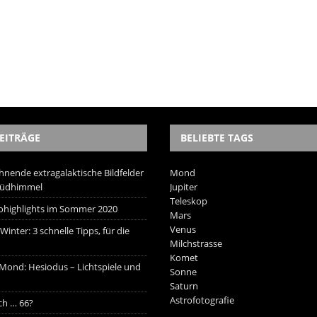
EITRÄGE
BELIEBTE TAGS
hnende extragalaktische Bildfelder
Mond
Südhimmel
Jupiter
Teleskop
trohighlights im Sommer 2020
Mars
Venus
inter: 3 schnelle Tipps, für die
Milchstrasse
Komet
 Mond: Hesiodus – Lichtspiele und
Sonne
Saturn
Astrofotografie
ich … 66?