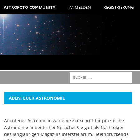
ASTROFOTO-COMMUNITY:
ANMELDEN
REGISTRIERUNG
ABENTEUER ASTRONOMIE
Abenteuer Astronomie war eine Zeitschrift für praktische
Astronomie in deutscher Sprache. Sie galt als Nachfolger
des langjährigen Magazins Interstellarum. Beeindruckende