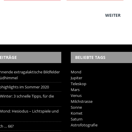
WEITER
EITRÄGE
BELIEBTE TAGS
hnende extragalaktische Bildfelder
Mond
Südhimmel
Jupiter
Teleskop
trohighlights im Sommer 2020
Mars
Venus
inter: 3 schnelle Tipps, für die
Milchstrasse
Sonne
 Mond: Hesiodus – Lichtspiele und
Komet
Saturn
Astrofotografie
ich … 66?