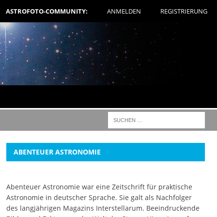
ASTROFOTO-COMMUNITY:
ANMELDEN
REGISTRIERUNG
ABENTEUER ASTRONOMIE
Abenteuer Astronomie war eine Zeitschrift für praktische
Astronomie in deutscher Sprache. Sie galt als Nachfolger
des langjährigen Magazins Interstellarum. Beeindruckende