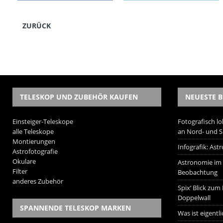
ZURÜCK
TELESKOP UND ZUBEHÖR KAUFEN
NEUESTE B
Einsteiger-Teleskope
Fotografisch lo
alle Teleskope
an Nord- und 
Montierungen
Infografik: As
Astrofotografie
Okulare
Astronomie im W
Filter
Beobachtung
anderes Zubehör
Spix‘ Blick zum
Doppelwall
SPANNENDE TELESKOP MARKEN
Was ist eigentl