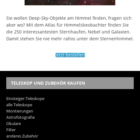
Sie wollen Deep-Sky-Objekte am Himmel finden, fragen sich
aber wo? Mit dem Atlas für Himmelsbeobachter finden Sie
die 250 interessantesten Sternhaufen, Nebel und Galaxien.
Damit stehen Sie nie mehr ratlos unter dem Sternenhimmel.
Jetzt bestellen
TELESKOP UND ZUBEHÖR KAUFEN
Einsteiger-Teleskope
alle Teleskope
Montierungen
Astrofotografie
Okulare
Filter
anderes Zubehör