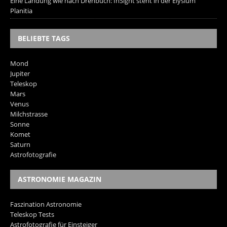
Eine Landung wie nach Drehbuch: InSight steht in der Elysium
Planitia
BELIEBTE TAGS
Mond
Jupiter
Teleskop
Mars
Venus
Milchstrasse
Sonne
Komet
Saturn
Astrofotografie
ASTRONOMIE MAGAZIN
Faszination Astronomie
Teleskop Tests
Astrofotografie für Einsteiger