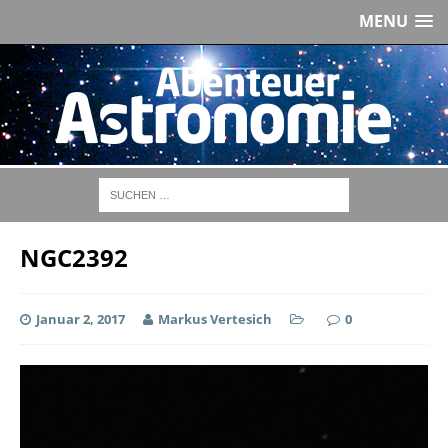
MENU
NGC2392
Januar 2, 2017
Markus Vertesich
0