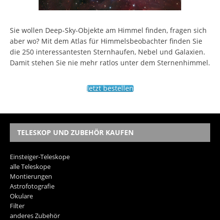
Sie wollen Deep-Sky-Objekte am Himmel finden, fragen sich
aber wo? Mit dem Atlas für Himmelsbeobachter finden Sie
die 250 interessantesten Sternhaufen, Nebel und Galaxien.
Damit stehen Sie nie mehr ratlos unter dem Sternenhimmel.
Jetzt bestellen
TELESKOP UND ZUBEHÖR KAUFEN
Einsteiger-Teleskope
alle Teleskope
Montierungen
Astrofotografie
Okulare
Filter
anderes Zubehör