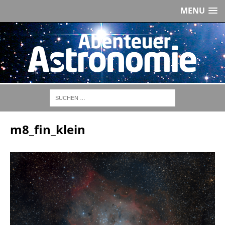
MENU
m8_fin_klein