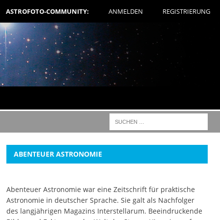
ASTROFOTO-COMMUNITY:
ANMELDEN
REGISTRIERUNG
ABENTEUER ASTRONOMIE
Abenteuer Astronomie war eine Zeitschrift für praktische
Astronomie in deutscher Sprache. Sie galt als Nachfolger
des langjährigen Magazins Interstellarum. Beeindruckende