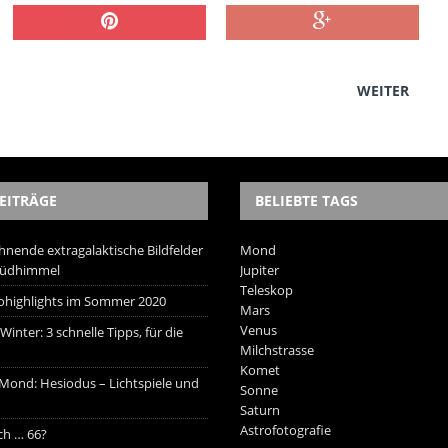
WEITER
EITRÄGE
BELIEBTE TAGS
hnende extragalaktische Bildfelder
Mond
Südhimmel
Jupiter
Teleskop
trohighlights im Sommer 2020
Mars
Venus
inter: 3 schnelle Tipps, für die
Milchstrasse
Komet
 Mond: Hesiodus – Lichtspiele und
Sonne
Saturn
Astrofotografie
ich … 66?