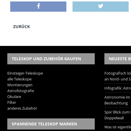
ZURÜCK
TELESKOP UND ZUBEHÖR KAUFEN
NEUESTE B
Einsteiger-Teleskope
Fotografisch lo
alle Teleskope
an Nord- und 
Montierungen
Infografik: As
Astrofotografie
Okulare
Astronomie im W
Filter
Beobachtung
anderes Zubehör
Spix‘ Blick zum
Doppelwall
SPANNENDE TELESKOP MARKEN
Was ist eigentl