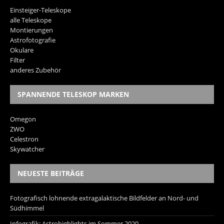
Einsteiger-Teleskope
alle Teleskope
Montierungen
Astrofotografie
Okulare
Filter
anderes Zubehör
SPANNENDE TELESKOP MARKEN
Omegon
ZWO
Celestron
Skywatcher
NEUESTE BEITRÄGE
Fotografisch lohnende extragalaktische Bildfelder an Nord- und
Südhimmel
Infografik: Astrohighlights im Sommer 2020