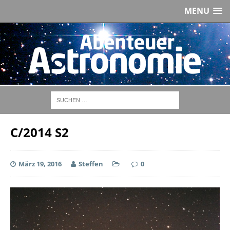
MENU
C/2014 S2
März 19, 2016
Steffen
0