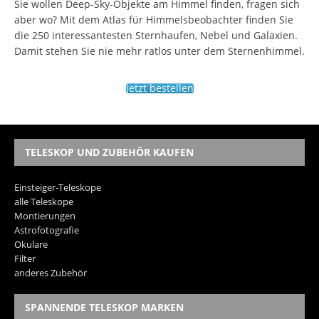
Sie wollen Deep-Sky-Objekte am Himmel finden, fragen sich
aber wo? Mit dem Atlas für Himmelsbeobachter finden Sie
die 250 interessantesten Sternhaufen, Nebel und Galaxien.
Damit stehen Sie nie mehr ratlos unter dem Sternenhimmel.
Jetzt bestellen
TELESKOP UND ZUBEHÖR KAUFEN
Einsteiger-Teleskope
alle Teleskope
Montierungen
Astrofotografie
Okulare
Filter
anderes Zubehör
SPANNENDE TELESKOP MARKEN