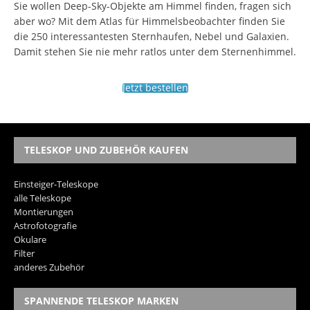
Sie wollen Deep-Sky-Objekte am Himmel finden, fragen sich
aber wo? Mit dem Atlas für Himmelsbeobachter finden Sie
die 250 interessantesten Sternhaufen, Nebel und Galaxien.
Damit stehen Sie nie mehr ratlos unter dem Sternenhimmel.
Jetzt bestellen
TELESKOP UND ZUBEHÖR KAUFEN
Einsteiger-Teleskope
alle Teleskope
Montierungen
Astrofotografie
Okulare
Filter
anderes Zubehör
SPANNENDE TELESKOP MARKEN