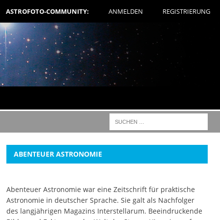
ASTROFOTO-COMMUNITY:
ANMELDEN
REGISTRIERUNG
ABENTEUER ASTRONOMIE
Abenteuer Astronomie war eine Zeitschrift für praktische
Astronomie in deutscher Sprache. Sie galt als Nachfolger
des langjährigen Magazins Interstellarum. Beeindruckende