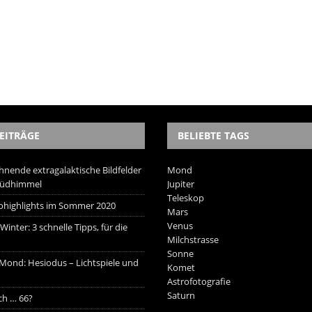
EITRÄGE
BELIEBTE TAGS
hnende extragalaktische Bildfelder
Mond
Südhimmel
Jupiter
Teleskop
trohighlights im Sommer 2020
Mars
Venus
inter: 3 schnelle Tipps, für die
Milchstrasse
Sonne
 Mond: Hesiodus – Lichtspiele und
Komet
Astrofotografie
Saturn
ich … 66?