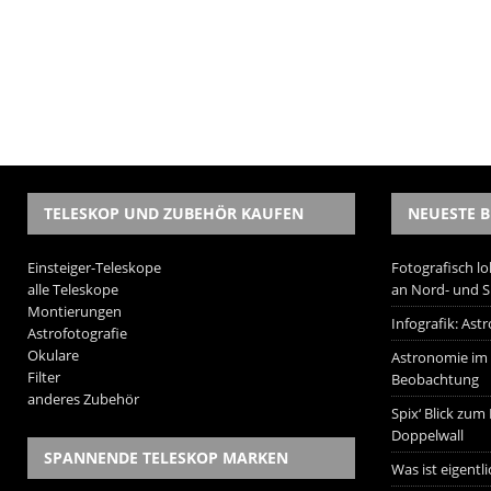
TELESKOP UND ZUBEHÖR KAUFEN
NEUESTE B
Einsteiger-Teleskope
Fotografisch lo
alle Teleskope
an Nord- und 
Montierungen
Infografik: As
Astrofotografie
Okulare
Astronomie im W
Filter
Beobachtung
anderes Zubehör
Spix‘ Blick zum
Doppelwall
SPANNENDE TELESKOP MARKEN
Was ist eigentl