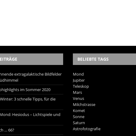
EITRÄGE
BELIEBTE TAGS
hnende extragalaktische Bildfelder
Mond
Südhimmel
Jupiter
Teleskop
trohighlights im Sommer 2020
Mars
Venus
inter: 3 schnelle Tipps, für die
Milchstrasse
Komet
 Mond: Hesiodus – Lichtspiele und
Sonne
Saturn
Astrofotografie
ich … 66?