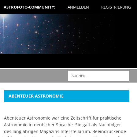
ASTROFOTO-COMMUNITY:
ANMELDEN
REGISTRIERUNG
ABENTEUER ASTRONOMIE
Abenteuer Astronomie war eine Zeitschrift für praktische
Astronomie in deutscher Sprache. Sie galt als Nachfolger
des langjährigen Magazins Interstellarum. Beeindruckende