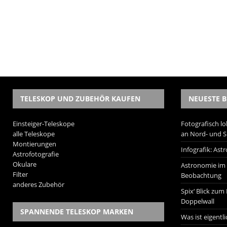
TELESKOP UND ZUBEHÖR KAUFEN
NEUESTE B
Einsteiger-Teleskope
Fotografisch lo
alle Teleskope
an Nord- und 
Montierungen
Infografik: As
Astrofotografie
Okulare
Astronomie im W
Filter
Beobachtung
anderes Zubehör
Spix‘ Blick zum
Doppelwall
SPANNENDE TELESKOP MARKEN
Was ist eigentl