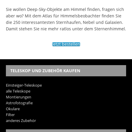
Sie wollen Deep-Sky-Objekte am Himmel finden, fragen sich
aber wo? Mit dem Atlas für Himmelsbeobachter finden Sie
die 250 interessantesten Sternhaufen, Nebel und Galaxien.
Damit stehen Sie nie mehr ratlos unter dem Sternenhimmel.
Jetzt bestellen
TELESKOP UND ZUBEHÖR KAUFEN
Einsteiger-Teleskope
alle Teleskope
Montierungen
Astrofotografie
Okulare
Filter
anderes Zubehör