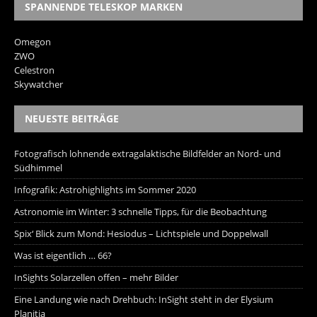
SPANNENDE TELESKOP MARKEN
Omegon
ZWO
Celestron
Skywatcher
NEUESTE BEITRÄGE
Fotografisch lohnende extragalaktische Bildfelder an Nord- und
Südhimmel
Infografik: Astrohighlights im Sommer 2020
Astronomie im Winter: 3 schnelle Tipps, für die Beobachtung
Spix‘ Blick zum Mond: Hesiodus – Lichtspiele und Doppelwall
Was ist eigentlich … 66?
InSights Solarzellen offen – mehr Bilder
Eine Landung wie nach Drehbuch: InSight steht in der Elysium
Planitia