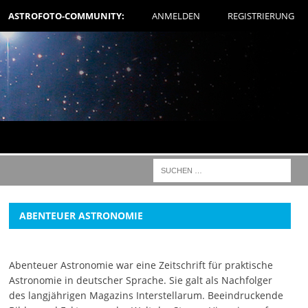
ASTROFOTO-COMMUNITY:
ANMELDEN
REGISTRIERUNG
ABENTEUER ASTRONOMIE
Abenteuer Astronomie war eine Zeitschrift für praktische
Astronomie in deutscher Sprache. Sie galt als Nachfolger
des langjährigen Magazins Interstellarum. Beeindruckende