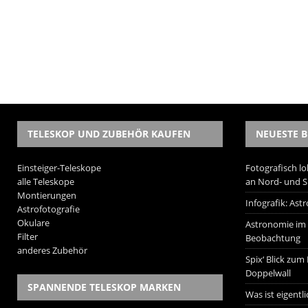
TELESKOP UND ZUBEHÖR KAUFEN
NEUESTE B
Einsteiger-Teleskope
Fotografisch lo
alle Teleskope
an Nord- und 
Montierungen
Infografik: As
Astrofotografie
Okulare
Astronomie im W
Filter
Beobachtung
anderes Zubehör
Spix‘ Blick zum
Doppelwall
SPANNENDE TELESKOP MARKEN
Was ist eigentl