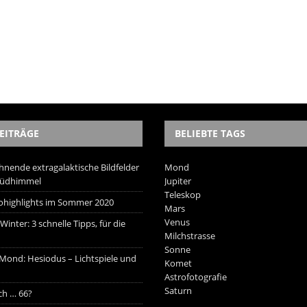
EITRÄGE
BELIEBTE TAGS
hnende extragalaktische Bildfelder
Mond
Südhimmel
Jupiter
Teleskop
trohighlights im Sommer 2020
Mars
Venus
inter: 3 schnelle Tipps, für die
Milchstrasse
Sonne
 Mond: Hesiodus – Lichtspiele und
Komet
Astrofotografie
Saturn
ich … 66?