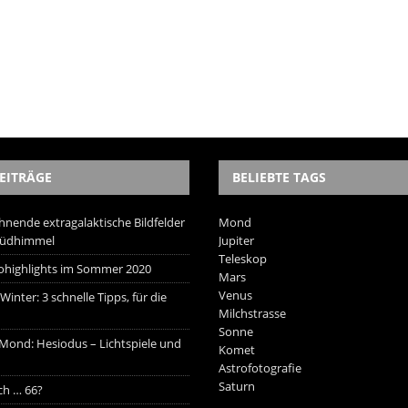
EITRÄGE
BELIEBTE TAGS
hnende extragalaktische Bildfelder
Mond
Südhimmel
Jupiter
Teleskop
trohighlights im Sommer 2020
Mars
Venus
inter: 3 schnelle Tipps, für die
Milchstrasse
Sonne
 Mond: Hesiodus – Lichtspiele und
Komet
Astrofotografie
Saturn
ich … 66?