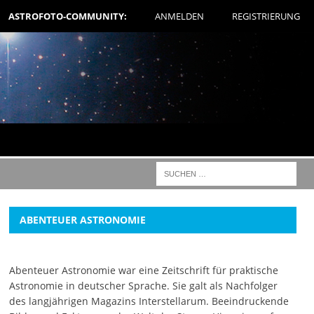
ASTROFOTO-COMMUNITY:
ANMELDEN
REGISTRIERUNG
ABENTEUER ASTRONOMIE
Abenteuer Astronomie war eine Zeitschrift für praktische
Astronomie in deutscher Sprache. Sie galt als Nachfolger
des langjährigen Magazins Interstellarum. Beeindruckende