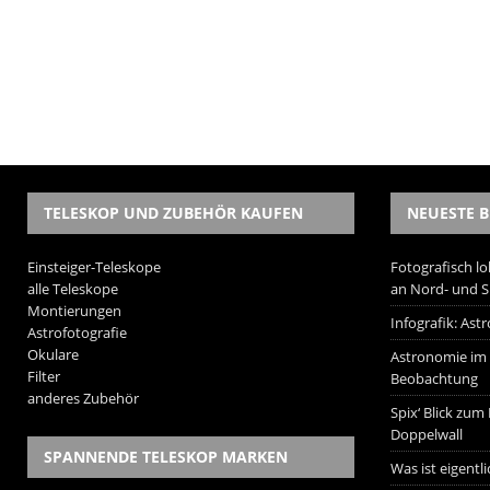
TELESKOP UND ZUBEHÖR KAUFEN
NEUESTE B
Einsteiger-Teleskope
Fotografisch lo
alle Teleskope
an Nord- und 
Montierungen
Infografik: As
Astrofotografie
Okulare
Astronomie im W
Filter
Beobachtung
anderes Zubehör
Spix‘ Blick zum
Doppelwall
SPANNENDE TELESKOP MARKEN
Was ist eigentl