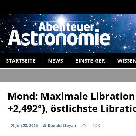
STARTSEITE
NEWS
EINSTEIGER
WISSE
Mond: Maximale Libration i
+2,492°), östlichste Librat
Juli 28, 2016
Ronald Stoyan
0