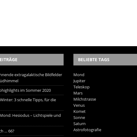
EITRÄGE
BELIEBTE TAGS
hnende extragalaktische Bildfelder
Mond
Südhimmel
Jupiter
Teleskop
trohighlights im Sommer 2020
Mars
Milchstrasse
inter: 3 schnelle Tipps, für die
Venus
Komet
 Mond: Hesiodus – Lichtspiele und
Sonne
Saturn
Astrofotografie
ich … 66?