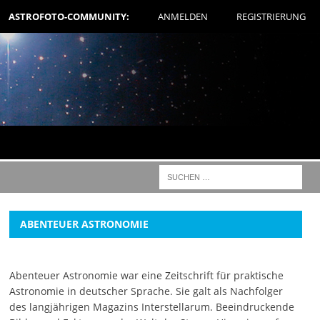
ASTROFOTO-COMMUNITY:
ANMELDEN
REGISTRIERUNG
ABENTEUER ASTRONOMIE
Abenteuer Astronomie war eine Zeitschrift für praktische
Astronomie in deutscher Sprache. Sie galt als Nachfolger
des langjährigen Magazins Interstellarum. Beeindruckende