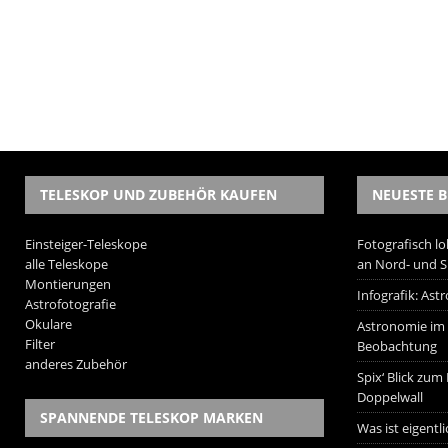
TELESKOP UND ZUBEHÖR KAUFEN
NEUESTE B
Einsteiger-Teleskope
Fotografisch lo
alle Teleskope
an Nord- und 
Montierungen
Infografik: As
Astrofotografie
Okulare
Astronomie im W
Filter
Beobachtung
anderes Zubehör
Spix‘ Blick zum
Doppelwall
SPANNENDE TELESKOP MARKEN
Was ist eigentl