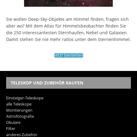
Sie wollen Deep-Sky-Objekte am Himmel finden, fragen sich
aber wo? Mit dem Atlas für Himmelsbeobachter finden Sie
die 250 interessantesten Sternhaufen, Nebel und Galaxien.
Damit stehen Sie nie mehr ratlos unter dem Sternenhimmel.
Jetzt bestellen
TELESKOP UND ZUBEHÖR KAUFEN
Einsteiger-Teleskope
alle Teleskope
Montierungen
Astrofotografie
Okulare
Filter
anderes Zubehör