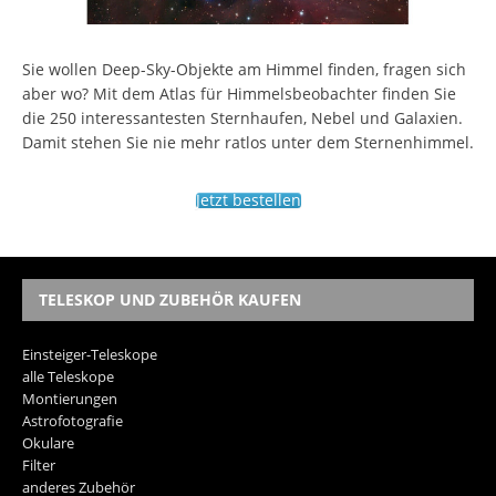
Sie wollen Deep-Sky-Objekte am Himmel finden, fragen sich
aber wo? Mit dem Atlas für Himmelsbeobachter finden Sie
die 250 interessantesten Sternhaufen, Nebel und Galaxien.
Damit stehen Sie nie mehr ratlos unter dem Sternenhimmel.
Jetzt bestellen
TELESKOP UND ZUBEHÖR KAUFEN
Einsteiger-Teleskope
alle Teleskope
Montierungen
Astrofotografie
Okulare
Filter
anderes Zubehör