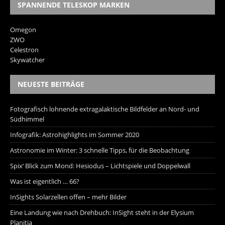
SPANNENDE TELESKOP MARKEN
Omegon
ZWO
Celestron
Skywatcher
NEUESTE BEITRÄGE
Fotografisch lohnende extragalaktische Bildfelder an Nord- und
Südhimmel
Infografik: Astrohighlights im Sommer 2020
Astronomie im Winter: 3 schnelle Tipps, für die Beobachtung
Spix‘ Blick zum Mond: Hesiodus – Lichtspiele und Doppelwall
Was ist eigentlich … 66?
InSights Solarzellen offen – mehr Bilder
Eine Landung wie nach Drehbuch: InSight steht in der Elysium
Planitia