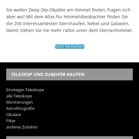
Sie wollen Deep-Sky-Objekte am Himmel finden, fragen sich
aber wo? Mit dem Atlas für Himmelsbeobachter finden Sie
die 250 interessantesten Sternhaufen, Nebel und Galaxien.
Damit stehen Sie nie mehr ratlos unter dem Sternenhimmel.
Jetzt bestellen
TELESKOP UND ZUBEHÖR KAUFEN
Einsteiger-Teleskope
alle Teleskope
Montierungen
Astrofotografie
Okulare
Filter
anderes Zubehör