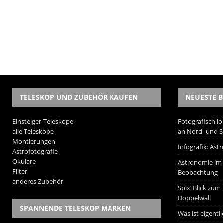
TELESKOP UND ZUBEHÖR KAUFEN
NEUESTE B
Einsteiger-Teleskope
Fotografisch lo
alle Teleskope
an Nord- und 
Montierungen
Infografik: As
Astrofotografie
Okulare
Astronomie im W
Filter
Beobachtung
anderes Zubehör
Spix‘ Blick zum
Doppelwall
SPANNENDE TELESKOP MARKEN
Was ist eigentl