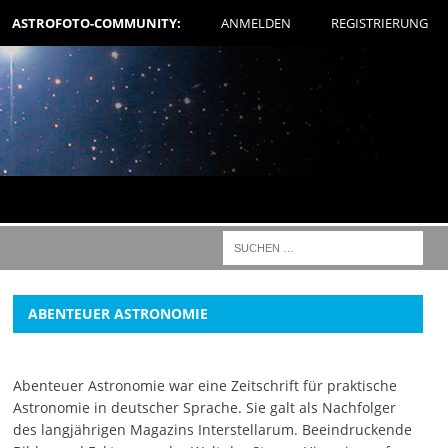
ASTROFOTO-COMMUNITY:
ANMELDEN
REGISTRIERUNG
ABENTEUER ASTRONOMIE
Abenteuer Astronomie war eine Zeitschrift für praktische
Astronomie in deutscher Sprache. Sie galt als Nachfolger
des langjährigen Magazins Interstellarum. Beeindruckende