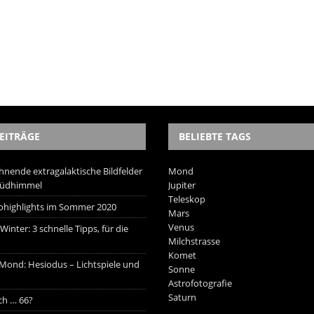
EITRÄGE
BELIEBTE TAGS
hnende extragalaktische Bildfelder
Mond
Südhimmel
Jupiter
Teleskop
trohighlights im Sommer 2020
Mars
Venus
inter: 3 schnelle Tipps, für die
Milchstrasse
Komet
 Mond: Hesiodus – Lichtspiele und
Sonne
Astrofotografie
Saturn
ich … 66?