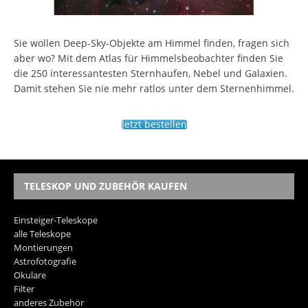
Sie wollen Deep-Sky-Objekte am Himmel finden, fragen sich
aber wo? Mit dem Atlas für Himmelsbeobachter finden Sie
die 250 interessantesten Sternhaufen, Nebel und Galaxien.
Damit stehen Sie nie mehr ratlos unter dem Sternenhimmel.
Jetzt bestellen
TELESKOP UND ZUBEHÖR KAUFEN
Einsteiger-Teleskope
alle Teleskope
Montierungen
Astrofotografie
Okulare
Filter
anderes Zubehör