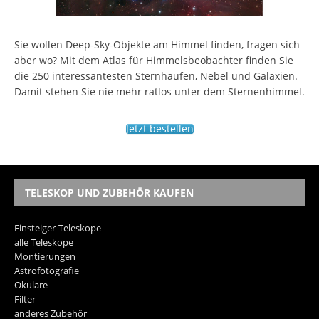
Sie wollen Deep-Sky-Objekte am Himmel finden, fragen sich
aber wo? Mit dem Atlas für Himmelsbeobachter finden Sie
die 250 interessantesten Sternhaufen, Nebel und Galaxien.
Damit stehen Sie nie mehr ratlos unter dem Sternenhimmel.
Jetzt bestellen
TELESKOP UND ZUBEHÖR KAUFEN
Einsteiger-Teleskope
alle Teleskope
Montierungen
Astrofotografie
Okulare
Filter
anderes Zubehör