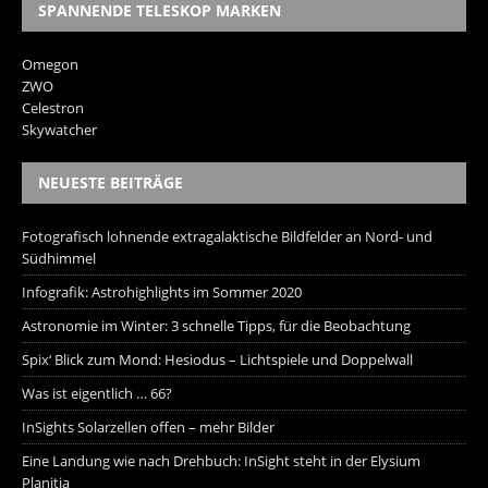
SPANNENDE TELESKOP MARKEN
Omegon
ZWO
Celestron
Skywatcher
NEUESTE BEITRÄGE
Fotografisch lohnende extragalaktische Bildfelder an Nord- und
Südhimmel
Infografik: Astrohighlights im Sommer 2020
Astronomie im Winter: 3 schnelle Tipps, für die Beobachtung
Spix‘ Blick zum Mond: Hesiodus – Lichtspiele und Doppelwall
Was ist eigentlich … 66?
InSights Solarzellen offen – mehr Bilder
Eine Landung wie nach Drehbuch: InSight steht in der Elysium
Planitia