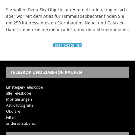
Sie wollen Deep-Sky-Objekte am Himmel finden, fragen sich
aber wo? Mit dem Atlas für Himmelsbeobachter finden Sie
die 250 interessantesten Sternhaufen, Nebel und Galaxien.
Damit stehen Sie nie mehr ratlos unter dem Sternenhimmel.
Jetzt bestellen
TELESKOP UND ZUBEHÖR KAUFEN
Einsteiger-Teleskope
alle Teleskope
Montierungen
Astrofotografie
Okulare
Filter
anderes Zubehör