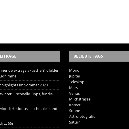
EITRÄGE
BELIEBTE TAGS
hnende extragalaktische Bildfelder
Mond
Südhimmel
Jupiter
Teleskop
trohighlights im Sommer 2020
Mars
Venus
inter: 3 schnelle Tipps, für die
Milchstrasse
Komet
 Mond: Hesiodus – Lichtspiele und
Sonne
Astrofotografie
Saturn
ich … 66?