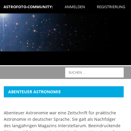
ASTROFOTO-COMMUNITY:
ANMELDEN
REGISTRIERUNG
ABENTEUER ASTRONOMIE
Abenteuer Astronomie war eine Zeitschrift für praktische
Astronomie in deutscher Sprache. Sie galt als Nachfolger
des langjährigen Magazins Interstellarum. Beeindruckende