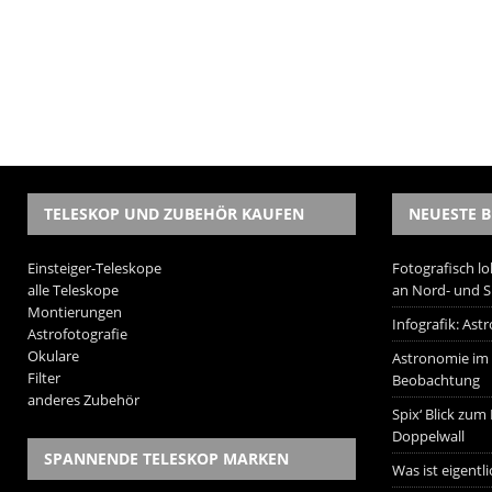
TELESKOP UND ZUBEHÖR KAUFEN
NEUESTE B
Einsteiger-Teleskope
Fotografisch lo
alle Teleskope
an Nord- und 
Montierungen
Infografik: As
Astrofotografie
Okulare
Astronomie im W
Filter
Beobachtung
anderes Zubehör
Spix‘ Blick zum
Doppelwall
SPANNENDE TELESKOP MARKEN
Was ist eigentl