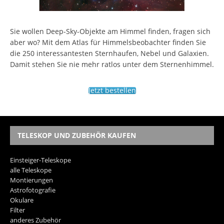
Sie wollen Deep-Sky-Objekte am Himmel finden, fragen sich
aber wo? Mit dem Atlas für Himmelsbeobachter finden Sie
die 250 interessantesten Sternhaufen, Nebel und Galaxien.
Damit stehen Sie nie mehr ratlos unter dem Sternenhimmel.
Jetzt bestellen
TELESKOP UND ZUBEHÖR KAUFEN
Einsteiger-Teleskope
alle Teleskope
Montierungen
Astrofotografie
Okulare
Filter
anderes Zubehör