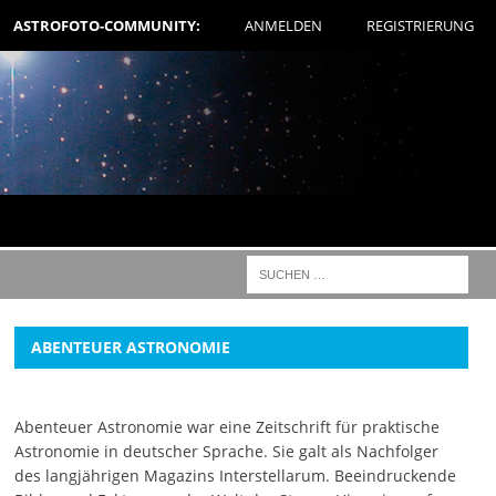
ASTROFOTO-COMMUNITY:
ANMELDEN
REGISTRIERUNG
ABENTEUER ASTRONOMIE
Abenteuer Astronomie war eine Zeitschrift für praktische
Astronomie in deutscher Sprache. Sie galt als Nachfolger
des langjährigen Magazins Interstellarum. Beeindruckende