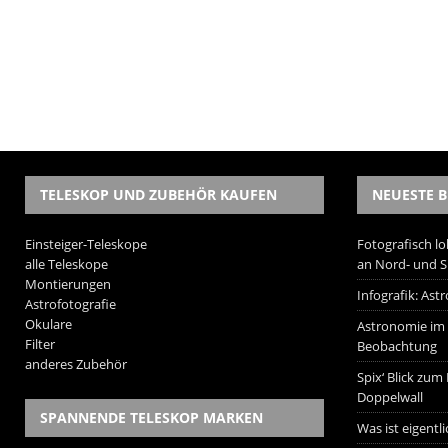
TELESKOP UND ZUBEHÖR KAUFEN
NEUESTE B
Einsteiger-Teleskope
Fotografisch lo
alle Teleskope
an Nord- und 
Montierungen
Infografik: As
Astrofotografie
Okulare
Astronomie im W
Filter
Beobachtung
anderes Zubehör
Spix‘ Blick zum
Doppelwall
SPANNENDE TELESKOP MARKEN
Was ist eigentl