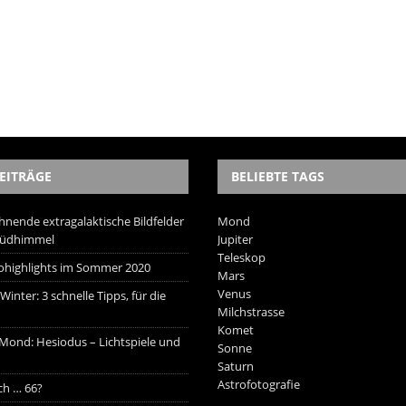
EITRÄGE
BELIEBTE TAGS
hnende extragalaktische Bildfelder
Mond
Südhimmel
Jupiter
Teleskop
trohighlights im Sommer 2020
Mars
Venus
inter: 3 schnelle Tipps, für die
Milchstrasse
Komet
 Mond: Hesiodus – Lichtspiele und
Sonne
Saturn
Astrofotografie
ich … 66?