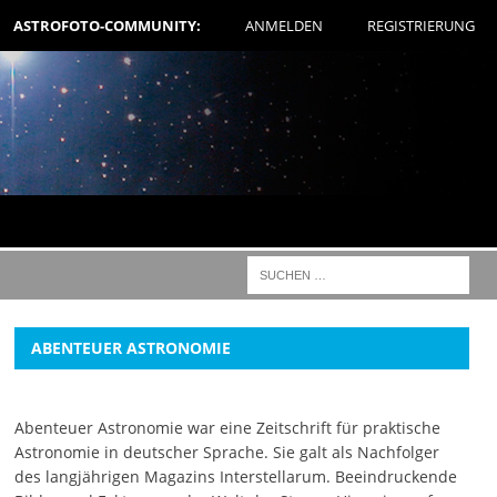
ASTROFOTO-COMMUNITY:
ANMELDEN
REGISTRIERUNG
ABENTEUER ASTRONOMIE
Abenteuer Astronomie war eine Zeitschrift für praktische
Astronomie in deutscher Sprache. Sie galt als Nachfolger
des langjährigen Magazins Interstellarum. Beeindruckende