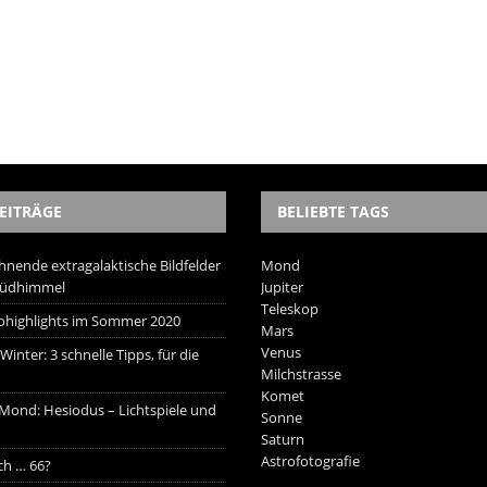
EITRÄGE
BELIEBTE TAGS
hnende extragalaktische Bildfelder
Mond
Südhimmel
Jupiter
Teleskop
trohighlights im Sommer 2020
Mars
Venus
inter: 3 schnelle Tipps, für die
Milchstrasse
Komet
 Mond: Hesiodus – Lichtspiele und
Sonne
Saturn
Astrofotografie
ich … 66?