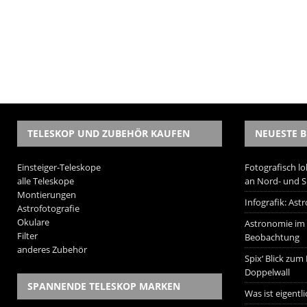
TELESKOP UND ZUBEHÖR KAUFEN
NEUESTE B
Einsteiger-Teleskope
Fotografisch lo
alle Teleskope
an Nord- und 
Montierungen
Infografik: As
Astrofotografie
Okulare
Astronomie im W
Filter
Beobachtung
anderes Zubehör
Spix‘ Blick zum
Doppelwall
SPANNENDE TELESKOP MARKEN
Was ist eigentl