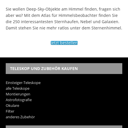
Sie wollen Deep-Sky-Objekte am Himmel finden, fragen sich
aber wo? Mit dem Atlas für Himmelsbeobachter finden Sie
die 250 interessantesten Sternhaufen, Nebel und Galaxien.
Damit stehen Sie nie mehr ratlos unter dem Sternenhimmel.
Jetzt bestellen
TELESKOP UND ZUBEHÖR KAUFEN
Einsteiger-Teleskope
alle Teleskope
Montierungen
Astrofotografie
Okulare
Filter
anderes Zubehör