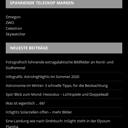
SPANNENDE TELESKOP MARKEN
Omegon
ZWO
Celestron
Skywatcher
NEUESTE BEITRÄGE
Fotografisch lohnende extragalaktische Bildfelder an Nord- und
Südhimmel
Infografik: Astrohighlights im Sommer 2020
Astronomie im Winter: 3 schnelle Tipps, für die Beobachtung
Spix‘ Blick zum Mond: Hesiodus – Lichtspiele und Doppelwall
Was ist eigentlich … 66?
InSights Solarzellen offen – mehr Bilder
Eine Landung wie nach Drehbuch: InSight steht in der Elysium
Planitia