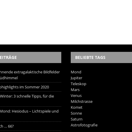
EITRÄGE
BELIEBTE TAGS
hnende extragalaktische Bildfelder
Mond
Südhimmel
Jupiter
Teleskop
trohighlights im Sommer 2020
Mars
Venus
inter: 3 schnelle Tipps, für die
Milchstrasse
Komet
 Mond: Hesiodus – Lichtspiele und
Sonne
Saturn
Astrofotografie
ich … 66?