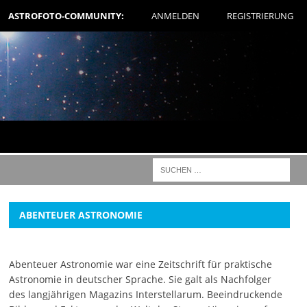
ASTROFOTO-COMMUNITY:
ANMELDEN
REGISTRIERUNG
ABENTEUER ASTRONOMIE
Abenteuer Astronomie war eine Zeitschrift für praktische
Astronomie in deutscher Sprache. Sie galt als Nachfolger
des langjährigen Magazins Interstellarum. Beeindruckende