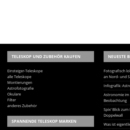
TELESKOP UND ZUBEHÖR KAUFEN
NEUESTE B
Einsteiger-Teleskope
Fotografisch lo
alle Teleskope
an Nord- und 
Montierungen
Infografik: As
Astrofotografie
Okulare
Astronomie im W
Filter
Beobachtung
anderes Zubehör
Spix‘ Blick zum
Doppelwall
SPANNENDE TELESKOP MARKEN
Was ist eigentl